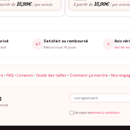
15,99
€
15,99
€
partir de
À partir de
/ par article
/ par articl
urisé
Satisfait ou remboursé
Avis véri
↩️
⭐
card
Retour sous 14 jours
Voir les av
re
•
FAQ
•
Livraison
•
Guide des tailles
•
Comment ça marche
•
Nos enga

enues
J'accepte les
termes & conditions