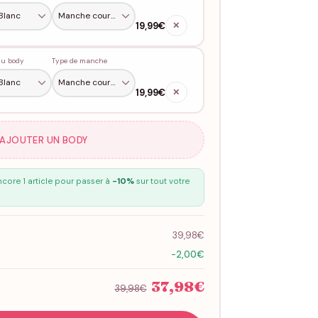
19,99€
✕
du body
Type de manche
19,99€
✕
 AJOUTER UN BODY
core 1 article pour passer à
-10%
sur tout votre
39,98€
-2,00€
37,98€
39,98€