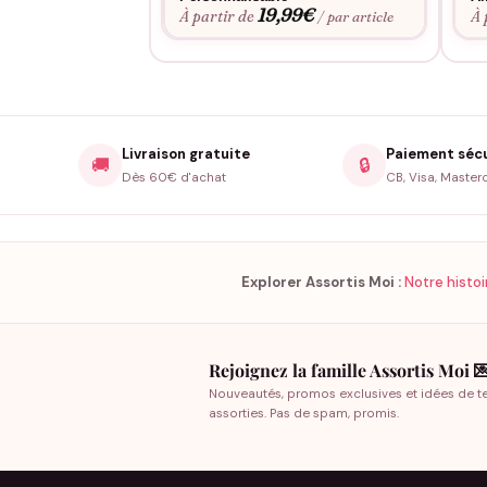
19,99
€
À partir de
À 
/ par article
Livraison gratuite
Paiement séc
🚚
🔒
Dès 60€ d'achat
CB, Visa, Master
Explorer Assortis Moi :
Notre histoi
Rejoignez la famille Assortis Moi 
Nouveautés, promos exclusives et idées de t
assorties. Pas de spam, promis.