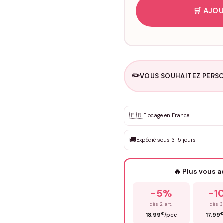
🛒 AJOU
✏️
VOUS SOUHAITEZ PERSO
Personnalisation sur m
🇫🇷
✨
Flocage en France
DEVIS GRATUIT · Personnali
🚚
Expédié sous 3-5 jours
Que souhaitez-vous ?
*
🔥 Plus vous 
Prénom
*
-5%
-1
dès 2 art.
dès 3
€
18,99
/pce
17,99