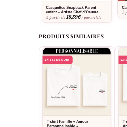
aux lavages fréquents tout en gardant sa douc
Casquettes Snapback Parent
Ca
enfant – Artiste Chef d’Oeuvre
À 
18,39
€
À partir de
/ par article
PRODUITS SIMILAIRES
EXISTE EN NOIR
EXI
T-shirt Famille « Amour
T-
Personnalisable «
Am