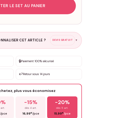
TER LE SET AU PANIER
NNALISER CET ARTICLE ?
DEVIS GRATUIT
▼
esure
🔒
Paiement 100% sécurisé
sation de 3 à 10€ selon la demande
↩️
Retour sous 14 jours
Votre texte / idée
*
achetez, plus vous économisez
Email
*
0%
-15%
-20%
 art.
dès 4 art.
dès 5 art.
€
€
€
/pce
16,99
/pce
15,99
/pce