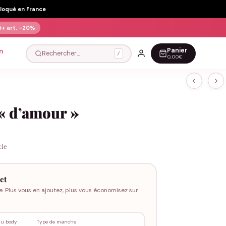
Floqué en France
5+ art.
-20%
Panier
n
Rechercher…
/
0,00€
« d’amour »
cle
et
e. Plus vous en ajoutez, plus vous économisez sur
du body
Type de manche