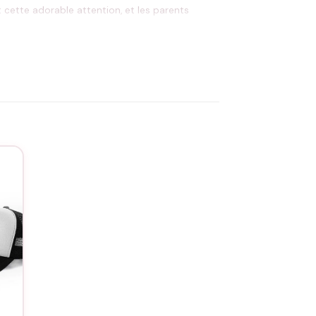
ette adorable attention, et les parents
nt pour gâter sa petite cousine au quotidien.
service de personnalisation
. Ce body résiste