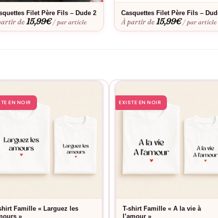
eur originelle, idéal pour accompagner bébé dans ses premiers mois
squettes Filet Père Fils – Dude 2
Casquettes Filet Père Fils – Du
15,99
€
15,99
€
partir de
À partir de
/ par article
/ par article
STE EN NOIR
EXISTE EN NOIR
shirt Famille « Larguez les
T-shirt Famille « A la vie à
ours »
l’amour »