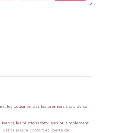
OYER MA DEMANDE ✨
 Flocage en France
✅ Validation avant fabrication
nit les cousines, dès les premiers mois de sa
venirs, les réunions familiales ou simplement
petits assure confort et liberté de