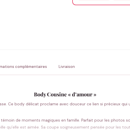
Précisions (optionnel)
ENV
💚 Retour sous 24-48h
🇫
rmations complémentaires
Livraison
Body Cousine « d’amour »
sse. Ce body délicat proclame avec douceur ce lien si précieux qui u
 témoin de moments magiques en famille. Parfait pour les photos sou
ille qu’elle est aimée. Sa coupe soigneusement pensée pour les tout-