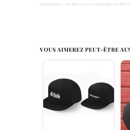
mouvement, tandis que son message tendre crée
apprécieront sa praticité au quotidien. Un cad
Message affectueux qui célèbre les liens fam
Coupe adaptée aux bébés pour un confort op
VOUS AIMEREZ PEUT-ÊTRE AU
Parfait pour créer des souvenirs photograph
Facilité d’entretien pour un usage quotidien
Cadeau de naissance original qui fait la diff
Naissances, baptêmes, réunions de famille, sé
Consultez notre
guide des tailles
pour choisir l