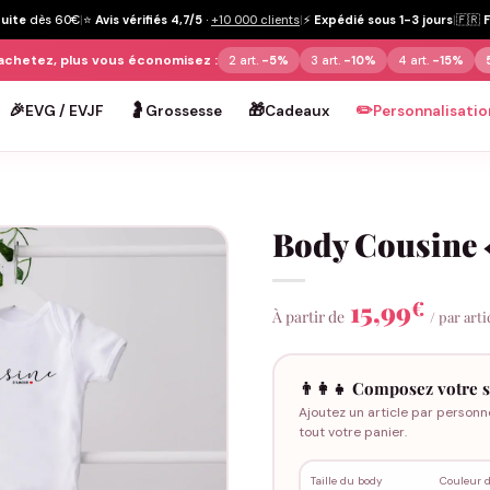
tuite
dès 60€
|
⭐
Avis vérifiés 4,7/5
·
+10 000 clients
|
⚡
Expédié sous 1-3 jours
|
🇫🇷
achetez, plus vous économisez :
2 art.
-5%
3 art.
-10%
4 art.
-15%
🎉
🤰
🎁
✏️
EVG / EVJF
Grossesse
Cadeaux
Personnalisatio
Body Cousine 
15,99
€
À partir de
/ par arti
👨‍👩‍👧 Composez votre s
Ajoutez un article par personn
tout votre panier.
Taille du body
Couleur 