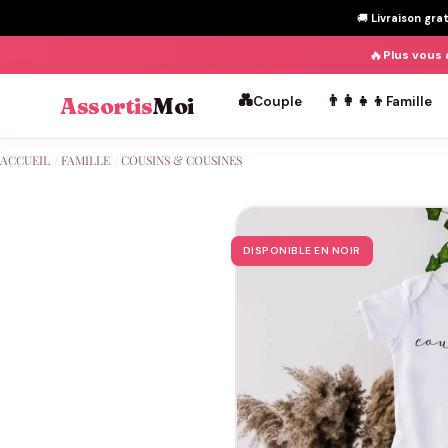
🚚
Livraison gra
🔥
Plus vous 
💑
👨‍👩‍👧‍👦
Assortis
Moi
Couple
Famille
Passer
ACCUEIL
/
FAMILLE
/
COUSINS & COUSINES
au
contenu
DISPONIBLE EN NOIR