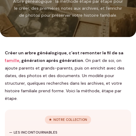
Arbre généalogique : la méthode étape par étape pour
le créer, des premières notes aux archives, et l'enrichir
de photos pour préserver votre histoire familiale.
Créer un arbre généalogique, c’est remonter le fil de sa
famille
, génération après génération.
On part de soi, on
ajoute parents et grands-parents, puis on enrichit avec des
dates, des photos et des documents. Un modèle pour
structurer, quelques recherches dans les archives, et votre
histoire familiale prend forme. Voici la méthode, étape par
étape.
★ NOTRE COLLECTION
Famille
— LES INCONTOURNABLES
1039 modèles
→