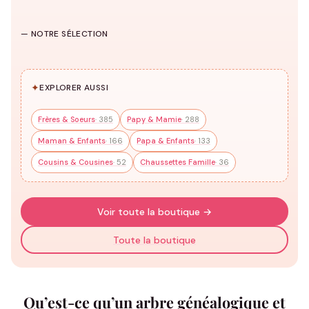
Casquettes
HUB
T-shirts famille
Sweats famille
Famille
— NOTRE SÉLECTION
140 modèles
92 modèles
34 modèles
✦
EXPLORER AUSSI
Frères & Soeurs
· 385
Papy & Mamie
· 288
Maman & Enfants
· 166
Papa & Enfants
· 133
Cousins & Cousines
· 52
Chaussettes Famille
· 36
Voir toute la boutique →
Toute la boutique
Qu’est-ce qu’un arbre généalogique et