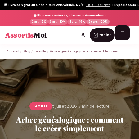
🚚
Livraison gratuite
dès 60€
|
⭐
Avis vérifiés 4,7/5
·
+10 000 clients
|
⚡
Expédié sous 1
🔥
Plus vous achetez, plus vous économisez :
2 art.
-5%
3 art.
-10%
4 art.
-15%
5+ art.
-20%
Assortis
Moi
Panier
Passer
Accueil
/
Blog
/
Famille
/
Arbre généalogique : comment le créer…
au
contenu
5 juillet 2026
· 7 min de lecture
FAMILLE
Arbre généalogique : comment
le créer simplement