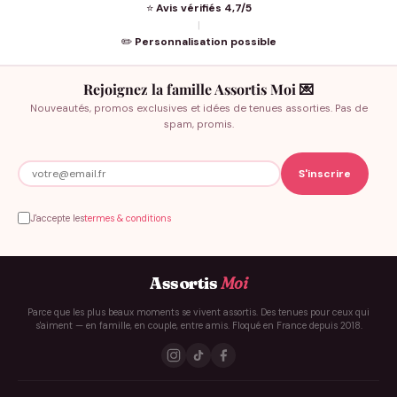
⭐
Avis vérifiés 4,7/5
|
✏️
Personnalisation possible
Rejoignez la famille Assortis Moi 💌
Nouveautés, promos exclusives et idées de tenues assorties. Pas de
spam, promis.
J'accepte les
termes & conditions
Assortis
Moi
Parce que les plus beaux moments se vivent assortis. Des tenues pour ceux qui
s'aiment — en famille, en couple, entre amis. Floqué en France depuis 2018.