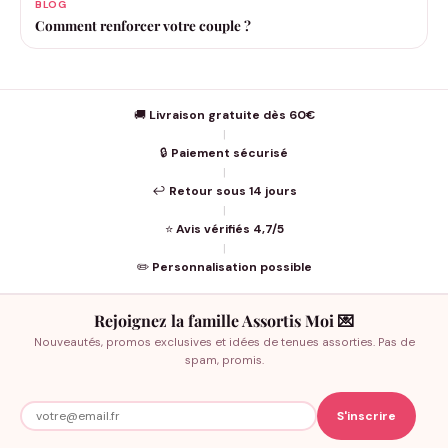
BLOG
Comment renforcer votre couple ?
🚚
Livraison gratuite dès 60€
|
🔒
Paiement sécurisé
|
↩️
Retour sous 14 jours
|
⭐
Avis vérifiés 4,7/5
|
✏️
Personnalisation possible
Rejoignez la famille Assortis Moi 💌
Nouveautés, promos exclusives et idées de tenues assorties. Pas de
spam, promis.