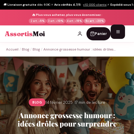
🚚
Livraison gratuite
dès 60€
|
⭐
Avis vérifiés 4,7/5
·
+10 000 clients
|
⚡
Expédié sous 1
🔥
Plus vous achetez, plus vous économisez :
2 art.
-5%
3 art.
-10%
4 art.
-15%
5+ art.
-20%
Assortis
Moi
Panier
Passer
Accueil
/
Blog
/
Blog
/
Annonce grossesse humour : idées drôles…
au
contenu
14 février 2025
· 17 min de lecture
BLOG
Annonce grossesse humour :
idées drôles pour surprendre