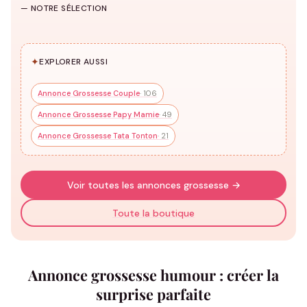
Grossesse
grossesse
Grossesse
— NOTRE SÉLECTION
159 modèles
71 modèles
45 modèles
✦
EXPLORER AUSSI
Annonce Grossesse Couple
· 106
Annonce Grossesse Papy Mamie
· 49
Annonce Grossesse Tata Tonton
· 21
Voir toutes les annonces grossesse →
Toute la boutique
Annonce grossesse humour : créer la
surprise parfaite