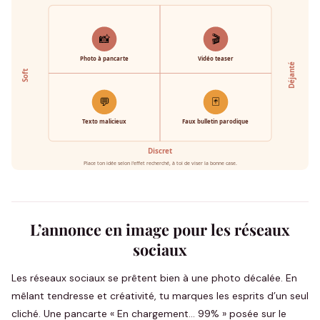
📸
🎬
Photo à pancarte
Vidéo teaser
Déjanté
Soft
💬
🃏
Texto malicieux
Faux bulletin parodique
Discret
Place ton idée selon l’effet recherché, à toi de viser la bonne case.
L’annonce en image pour les réseaux
sociaux
Les réseaux sociaux se prêtent bien à une photo décalée. En
mêlant tendresse et créativité, tu marques les esprits d’un seul
cliché. Une pancarte « En chargement… 99% » posée sur le