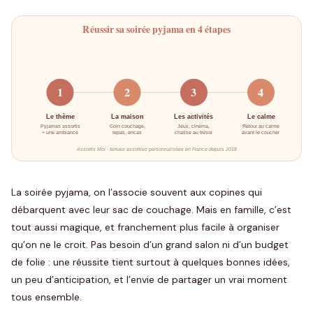
Réussir sa soirée pyjama en 4 étapes
1
2
3
4
Le thème
La maison
Les activités
Le calme
Pyjamas assortis
Coin couchage,
Jeux, cinéma,
Retour au calme
+ une ambiance
repas, encas
chasse au trésor
avant le coucher
Assortis Moi · tenues assorties personnalisées en France depuis 2018
La soirée pyjama, on l’associe souvent aux copines qui
débarquent avec leur sac de couchage. Mais en famille, c’est
tout aussi magique, et franchement plus facile à organiser
qu’on ne le croit. Pas besoin d’un grand salon ni d’un budget
de folie : une réussite tient surtout à quelques bonnes idées,
un peu d’anticipation, et l’envie de partager un vrai moment
tous ensemble.