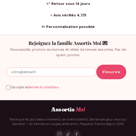
↩️
Retour sous 14 jours
|
⭐
Avis vérifiés 4,7/5
|
✏️
Personnalisation possible
Rejoignez la famille Assortis Moi 💌
Nouveautés, promos exclusives et idées de tenues assorties. Pas de
spam, promis.
J'accepte les
termes & conditions
Assortis
Moi
Parce que les plus beaux moments se vivent assortis. Des tenues pour ceux qui
s'aiment — en famille, en couple, entre amis. Floqué en France depuis 2018.