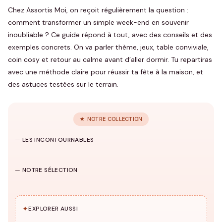
Chez Assortis Moi, on reçoit régulièrement la question :
comment transformer un simple week-end en souvenir
inoubliable ? Ce guide répond à tout, avec des conseils et des
exemples concrets. On va parler thème, jeux, table conviviale,
coin cosy et retour au calme avant d’aller dormir. Tu repartiras
avec une méthode claire pour réussir ta fête à la maison, et
des astuces testées sur le terrain.
★ NOTRE COLLECTION
Famille
— LES INCONTOURNABLES
1039 modèles
→
Casquettes
HUB
T-shirts famille
Sweats famille
Famille
— NOTRE SÉLECTION
140 modèles
92 modèles
34 modèles
✦
EXPLORER AUSSI