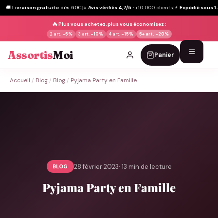
🚚
Livraison gratuite
dès 60€
|
⭐
Avis vérifiés 4,7/5
·
+10 000 clients
|
⚡
Expédié sous 1
🔥
Plus vous achetez, plus vous économisez :
2 art.
-5%
3 art.
-10%
4 art.
-15%
5+ art.
-20%
Assortis
Moi
Panier
Passer
Accueil
/
Blog
/
Blog
/
Pyjama Party en Famille
au
contenu
28 février 2023
· 13 min de lecture
BLOG
Pyjama Party en Famille