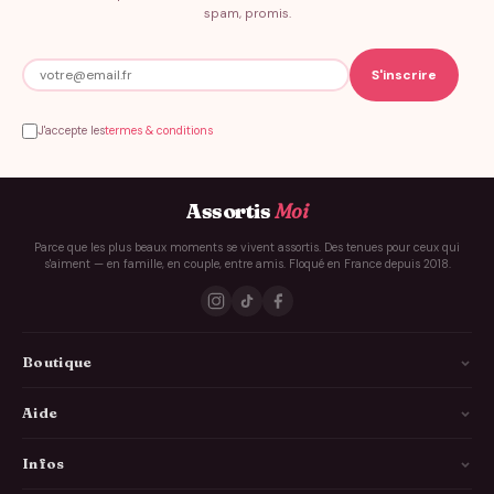
spam, promis.
J'accepte les
termes & conditions
Assortis
Moi
Parce que les plus beaux moments se vivent assortis. Des tenues pour ceux qui
s'aiment — en famille, en couple, entre amis. Floqué en France depuis 2018.
Boutique
La Famille
Aide
Les Couples
Comment ça marche
Infos
Les Copains
Guide des tailles