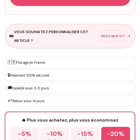
VOUS SOUHAITEZ PERSONNALISER CET
✏️
▼
DEVIS GRATUIT
ARTICLE ?
Personnalisation sur mesure
🇫🇷
✨
Flocage en France
DEVIS GRATUIT · Personnalisation de 3 à 10€ selon la demande
🔒
Paiement 100% sécurisé
Que souhaitez-vous ?
*
🚚
Expédié sous 3-5 jours
↩️
Retour sous 14 jours
Votre texte / idée
*
🔥 Plus vous achetez, plus vous économisez
-5%
-10%
-15%
-20%
Prénom
*