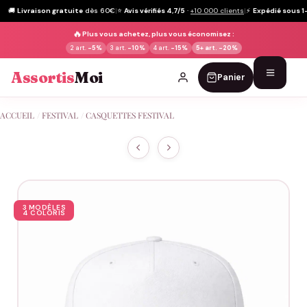
🚚
Livraison gratuite
dès 60€
|
⭐
Avis vérifiés 4,7/5
·
+10 000 clients
|
⚡
Expédié sous 1
🔥
Plus vous achetez, plus vous économisez :
2 art.
-5%
3 art.
-10%
4 art.
-15%
5+ art.
-20%
Assortis
Moi
Panier
Passer
ACCUEIL
/
FESTIVAL
/
CASQUETTES FESTIVAL
au
contenu
3 MODÈLES
4 COLORIS