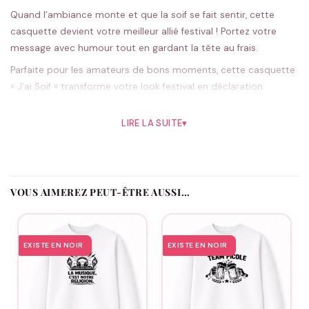
Quand l’ambiance monte et que la soif se fait sentir, cette
casquette devient votre meilleur allié festival ! Portez votre
message avec humour tout en gardant la tête au frais.
Parfaite pour les amateurs de bons moments, cette casquette
« J’ai Soif » transforme votre look festival en déclaration
d’intentions. Fini de chercher vos mots : votre couvre-chef
parle pour vous. Disponible en plusieurs styles et coloris, elle
LIRE LA SUITE
▾
s’adapte à tous les goûts et toutes les envies. Son système de
réglage assure un confort optimal, même après de longues
heures de festivités. Une pièce qui fait sourire, rassemble et
lance la conversation avant même d’avoir dit bonjour.
VOUS AIMEREZ PEUT-ÊTRE AUSSI…
Pourquoi vous allez l’aimer
EXISTE EN NOIR
EXISTE EN NOIR
Message décalé qui détend l’atmosphère instantanément
Choix entre 7 modèles différents selon vos préférences
Taille ajustable pour un confort parfait toute la journée