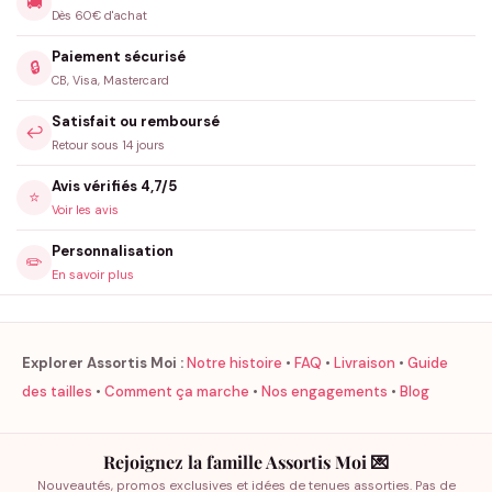
🚚
Dès 60€ d'achat
Paiement sécurisé
🔒
CB, Visa, Mastercard
Satisfait ou remboursé
↩️
Retour sous 14 jours
Avis vérifiés 4,7/5
⭐
Voir les avis
Personnalisation
✏️
En savoir plus
Explorer Assortis Moi :
Notre histoire
•
FAQ
•
Livraison
•
Guide
des tailles
•
Comment ça marche
•
Nos engagements
•
Blog
Rejoignez la famille Assortis Moi 💌
Nouveautés, promos exclusives et idées de tenues assorties. Pas de