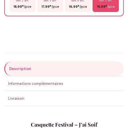
dès 2 art.
dès 3 art.
dès 4 art.
dès 5 art.
€
€
€
€
18,99
/pce
17,99
/pce
16,99
/pce
15,99
/pce
Email
*
Précisions (optionnel)
Description
ENVOYER MA DEMANDE ✨
Informations complémentaires
💚 Retour sous 24-48h
🇫🇷 Flocage en France
✅ Validation avant fabrication
Livraison
Casquette Festival – J’ai Soif